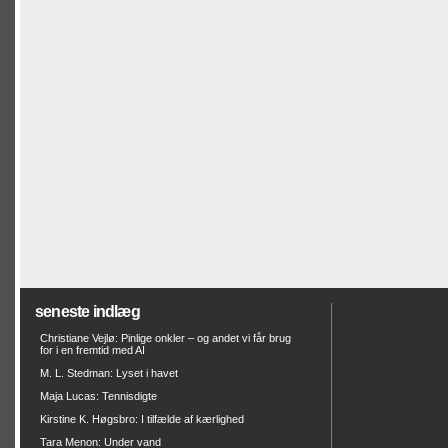
seneste indlæg
Christiane Vejlø: Pinlige onkler – og andet vi får brug
for i en fremtid med AI
M. L. Stedman: Lyset i havet
Maja Lucas: Tennisdigte
Kirstine K. Høgsbro: I tilfælde af kærlighed
Tara Menon: Under vand