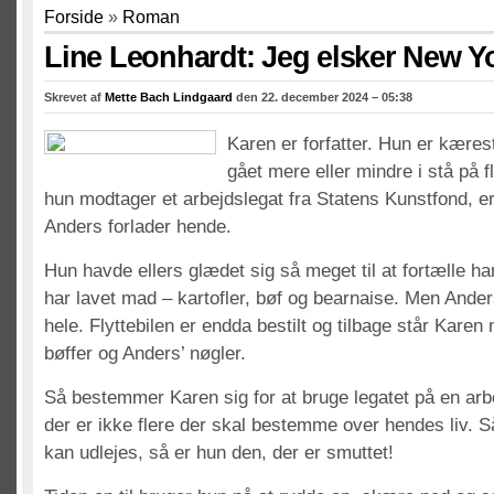
Forside
»
Roman
Line Leonhardt: Jeg elsker New Y
Skrevet af
Mette Bach Lindgaard
den 22. december 2024 – 05:38
Karen er forfatter. Hun er kære
gået mere eller mindre i stå på 
hun modtager et arbejdslegat fra Statens Kunstfond,
Anders forlader hende.
Hun havde ellers glædet sig så meget til at fortælle h
har lavet mad – kartofler, bøf og bearnaise. Men Ander
hele. Flyttebilen er endda bestilt og tilbage står Karen
bøffer og Anders’ nøgler.
Så bestemmer Karen sig for at bruge legatet på en arbe
der er ikke flere der skal bestemme over hendes liv. Så
kan udlejes, så er hun den, der er smuttet!