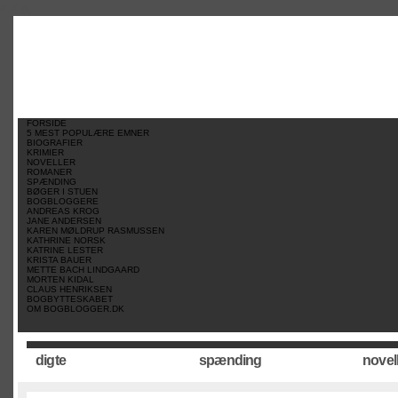
//
//
//
FORSIDE
5 MEST POPULÆRE EMNER
BIOGRAFIER
KRIMIER
NOVELLER
ROMANER
SPÆNDING
BØGER I STUEN
BOGBLOGGERE
ANDREAS KROG
JANE ANDERSEN
KAREN MØLDRUP RASMUSSEN
KATHRINE NORSK
KATRINE LESTER
KRISTA BAUER
METTE BACH LINDGAARD
MORTEN KIDAL
CLAUS HENRIKSEN
BOGBYTTESKABET
OM BOGBLOGGER.DK
digte
spænding
novel