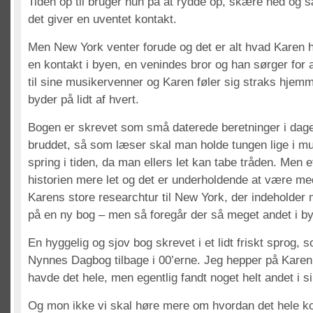
Tiden op til bruger hun på at rydde op, skære ned og
det giver en uventet kontakt.
Men New York venter forude og det er alt hvad Karen h
en kontakt i byen, en venindes bror og han sørger for 
til sine musikervenner og Karen føler sig straks hjemm
byder på lidt af hvert.
Bogen er skrevet som små daterede beretninger i dage
bruddet, så som læser skal man holde tungen lige i mu
spring i tiden, da man ellers let kan tabe tråden. Men 
historien mere let og det er underholdende at være med
Karens store researchtur til New York, der indeholder m
på en ny bog – men så foregår der så meget andet i by
En hyggelig og sjov bog skrevet i et lidt friskt sprog,
Nynnes Dagbog tilbage i 00’erne. Jeg hepper på Karen
havde det hele, men egentlig fandt noget helt andet i s
Og mon ikke vi skal høre mere om hvordan det hele ko