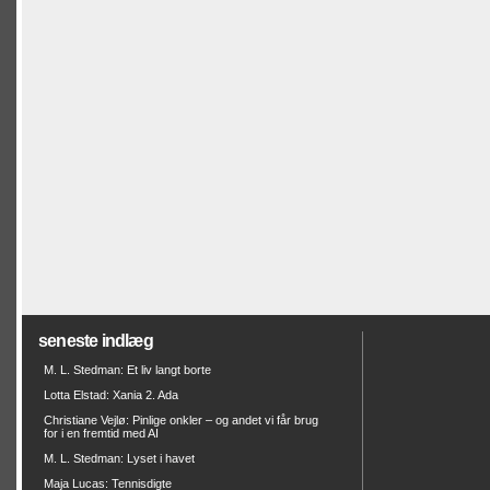
seneste indlæg
M. L. Stedman: Et liv langt borte
Lotta Elstad: Xania 2. Ada
Christiane Vejlø: Pinlige onkler – og andet vi får brug
for i en fremtid med AI
M. L. Stedman: Lyset i havet
Maja Lucas: Tennisdigte