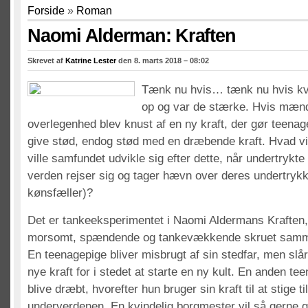
Forside
»
Roman
Naomi Alderman: Kraften
Skrevet af
Katrine Lester
den 8. marts 2018 – 08:02
Tænk nu hvis… tænk nu hvis kv
op og var de stærke. Hvis mæn
overlegenhed blev knust af en ny kraft, der gør teenagep
give stød, endog stød med en dræbende kraft. Hvad vi
ville samfundet udvikle sig efter dette, når undertrykte 
verden rejser sig og tager hævn over deres undertryk
kønsfæller)?
Det er tankeeksperimentet i Naomi Aldermans Kraften,
morsomt, spændende og tankevækkende skruet sam
En teenagepige bliver misbrugt af sin stedfar, men slå
nye kraft for i stedet at starte en ny kult. En anden te
blive dræbt, hvorefter hun bruger sin kraft til at stige til
underverdenen. En kvindelig borgmester vil så gerne gø