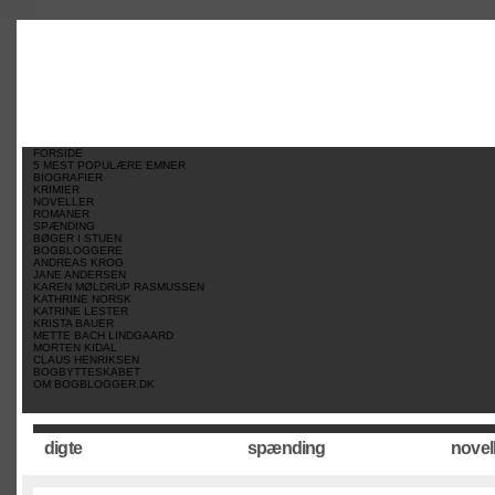
//
//
//
FORSIDE
5 MEST POPULÆRE EMNER
BIOGRAFIER
KRIMIER
NOVELLER
ROMANER
SPÆNDING
BØGER I STUEN
BOGBLOGGERE
ANDREAS KROG
JANE ANDERSEN
KAREN MØLDRUP RASMUSSEN
KATHRINE NORSK
KATRINE LESTER
KRISTA BAUER
METTE BACH LINDGAARD
MORTEN KIDAL
CLAUS HENRIKSEN
BOGBYTTESKABET
OM BOGBLOGGER.DK
digte
spænding
novel