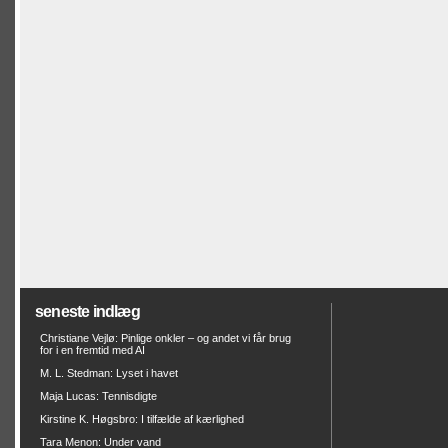
seneste indlæg
Christiane Vejlø: Pinlige onkler – og andet vi får brug
for i en fremtid med AI
M. L. Stedman: Lyset i havet
Maja Lucas: Tennisdigte
Kirstine K. Høgsbro: I tilfælde af kærlighed
Tara Menon: Under vand